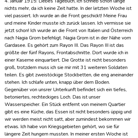
4. Januar 1915: Liebes Tagebuch, ich schrieb schon lange
nichts mehr, da ich keine Zeit hatte. In der letzten Woche ist
viel passiert. Ich wurde an die Front geschickt! Meine Frau
und meine Kinder musste ich zurück lassen. Ich vermisse sie
jetzt schon! Ich wurde an die Front von Italien und Österreich
nach Nagia Grom befehligt. Nagia Grom ist in der Nähe vom
Gardasee. Es gehört zum Rayon III. Das Rayon III ist das
größte der fünf Rayons, Frontabschnitte. Dort wurde ich in
einer Kaserne einquartiert. Die Grotte ist nicht besonders
groß, trotzdem muss ich sie mir mit 31 weiteren Soldaten
teilen. Es gibt zweistöckige Stockbetten, die eng aneinander
stehen. Ich schlafe unten, knapp über dem Boden.
Gegenüber von unsrer Unterkunft befindet sich ein tiefes,
betoniertes, rechteckiges Loch. Das ist unser
Wasserspeicher. Ein Stück entfernt von meinem Quartier
gibt es eine Küche, das Essen ist nicht besonders üppig und
wir werden meist nicht satt, aber zumindest bekommen wir
etwas. Ich habe von Kriegsgebieten gehört, wo sie für
längere Zeit hungern mussten. In meiner ersten Woche ist