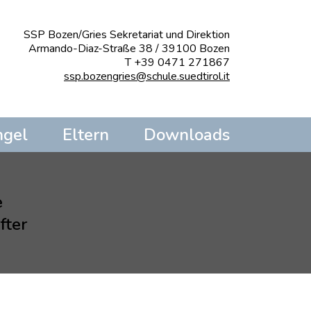
SSP Bozen/Gries Sekretariat und Direktion
Armando-Diaz-Straße 38 / 39100 Bozen
T +39 0471 271867
ssp.bozengries@schule.suedtirol.it
ngel
Eltern
Downloads
e
fter