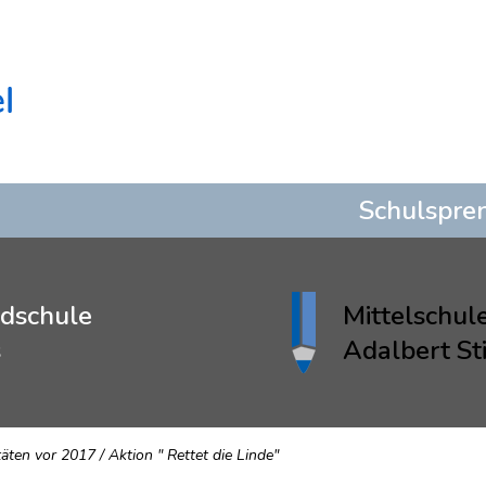
Schulspre
dschule
Mittelschul
s
Adalbert Sti
täten vor 2017
/
Aktion " Rettet die Linde"