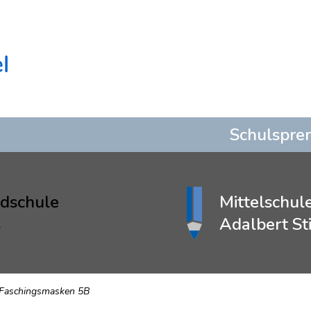
Schulspre
dschule
Mittelschul
s
Adalbert Sti
Faschingsmasken 5B