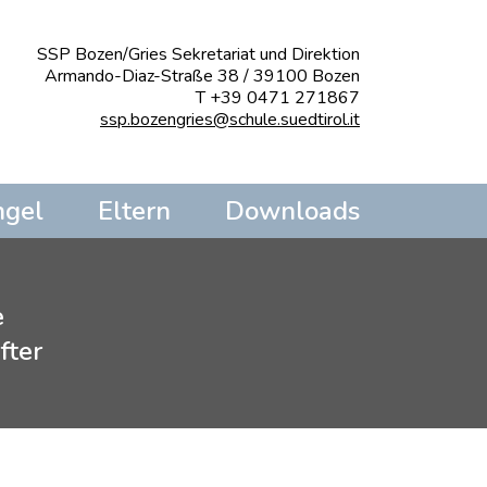
SSP Bozen/Gries Sekretariat und Direktion
Armando-Diaz-Straße 38 / 39100 Bozen
T +39 0471 271867
ssp.bozengries@schule.suedtirol.it
ngel
Eltern
Downloads
e
fter