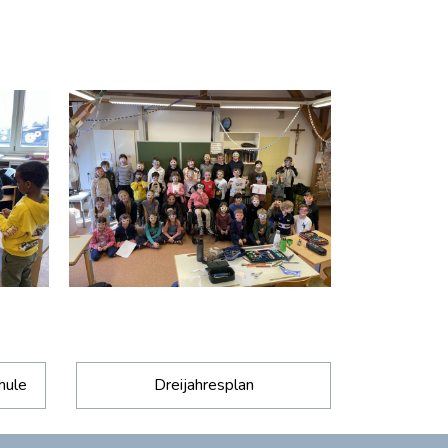
hule
Dreijahresplan