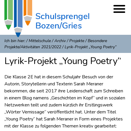
Ich bin hier:
/
Mittelschule
/
Archiv
/
Projekte
/
Besondere
Projekte/Aktivitäten 2021/2022
/
Lyrik-Projekt „Young Poetry“
Lyrik-Projekt „Young Poetry“
Die Klasse 2E hat in diesem Schuljahr Besuch von der
Autorin, Storytellerin und Texterin Sarah Meraner
bekommen, die seit 2017 ihre Leidenschaft zum Schreiben
in einem Blog namens „Geschichten im Kopf“ und in sozialen
Netzwerken teilt und zudem kürzlich ihr Erstlingswerk
„Wörter Vernissage“ veröffentlicht hat. Unter dem Titel
„Young Poetry“ hat Sarah Meraner in Form eines Projektes
mit der Klasse zu folgenden Themen kreativ gearbeitet: