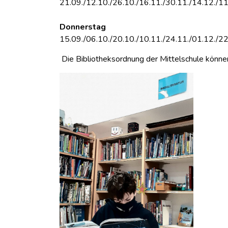
21.09./12.10./26.10./16.11./30.11./14.12./11
Donnerstag
15.09./06.10./20.10./10.11./24.11./01.12./22
Die Bibliotheksordnung der Mittelschule könne