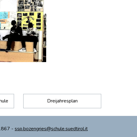
hule
Dreijahresplan
71867 -
ssp.bozengries@schule.suedtirol.it