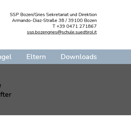
SSP Bozen/Gries Sekretariat und Direktion
Armando-Diaz-Straße 38 / 39100 Bozen
T +39 0471 271867
ssp.bozengries@schule.suedtirol.it
ngel
Eltern
Downloads
e
fter