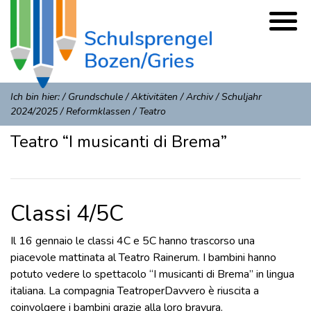
Ich bin hier:
/
Grundschule
/
Aktivitäten
/
Archiv
/
Schuljahr
2024/2025
/
Reformklassen
/
Teatro
Teatro “I musicanti di Brema”
Classi 4/5C
Il 16 gennaio le classi 4C e 5C hanno trascorso una
piacevole mattinata al Teatro Rainerum. I bambini hanno
potuto vedere lo spettacolo “I musicanti di Brema” in lingua
italiana. La compagnia TeatroperDavvero è riuscita a
coinvolgere i bambini grazie alla loro bravura.