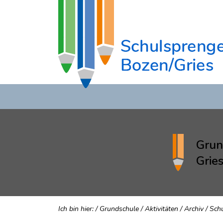
Grun
Grie
Ich bin hier:
/
Grundschule
/
Aktivitäten
/
Archiv
/
Sch