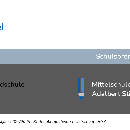
Schulspre
dschule
Mittelschul
s
Adalbert Sti
uljahr 2024/2025
/
Stufenübergreifend
/
Lesetraining 4B/5A