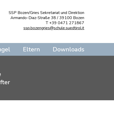
SSP Bozen/Gries Sekretariat und Direktion
Armando-Diaz-Straße 38 / 39100 Bozen
T +39 0471 271867
ssp.bozengries@schule.suedtirol.it
ngel
Eltern
Downloads
e
fter