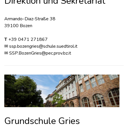
Direktion und Sekretariat
Armando-Diaz-Straße 38
39100 Bozen
T
+39 0471 271867
✉
ssp.bozengries@schule.suedtirol.it
✉ SSP.BozenGries@pec.prov.bz.it
Grundschule Gries