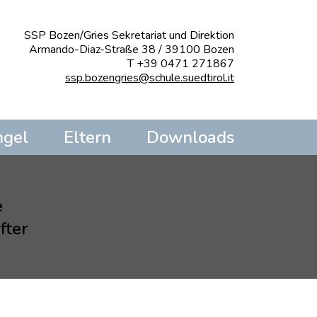
SSP Bozen/Gries Sekretariat und Direktion
Armando-Diaz-Straße 38 / 39100 Bozen
T +39 0471 271867
ssp.bozengries@schule.suedtirol.it
ngel
Eltern
Downloads
e
fter