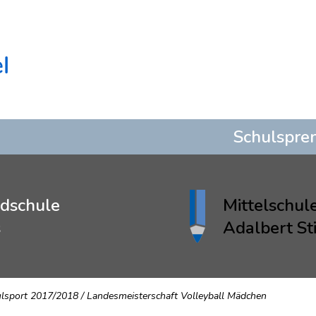
Schulspre
dschule
Mittelschul
s
Adalbert Sti
lsport 2017/2018
/
Landesmeisterschaft Volleyball Mädchen