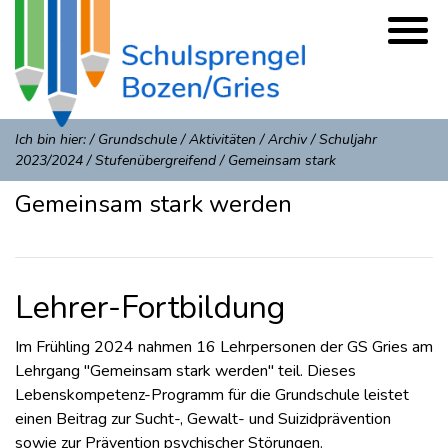
Ich bin hier:
/
Grundschule
/
Aktivitäten
/
Archiv
/
Schuljahr
2023/2024
/
Stufenübergreifend
/
Gemeinsam stark
Gemeinsam stark werden
Lehrer-Fortbildung
Im Frühling 2024 nahmen 16 Lehrpersonen der GS Gries am
Lehrgang "Gemeinsam stark werden" teil. Dieses
Lebenskompetenz-Programm für die Grundschule leistet
einen Beitrag zur Sucht-, Gewalt- und Suizidprävention
sowie zur Prävention psychischer Störungen.