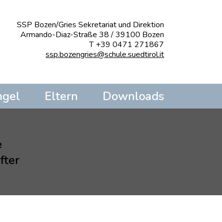
SSP Bozen/Gries Sekretariat und Direktion
Armando-Diaz-Straße 38 / 39100 Bozen
T +39 0471 271867
ssp.bozengries@schule.suedtirol.it
ngel
Eltern
Downloads
e
fter