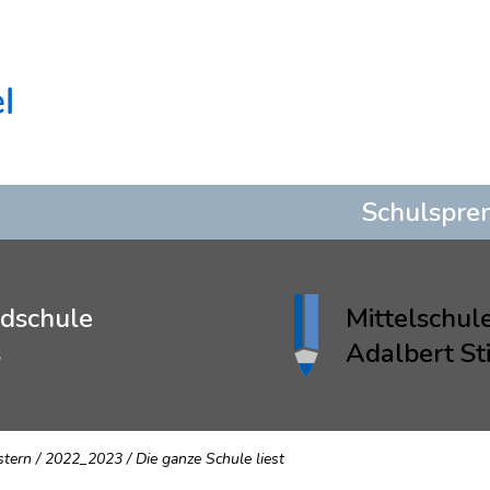
Schulspre
dschule
Mittelschul
s
Adalbert Sti
stern
/
2022_2023
/
Die ganze Schule liest