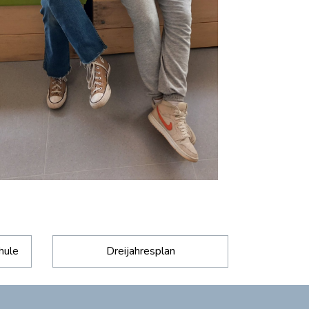
hule
Dreijahresplan