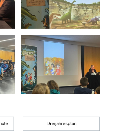
hule
Dreijahresplan