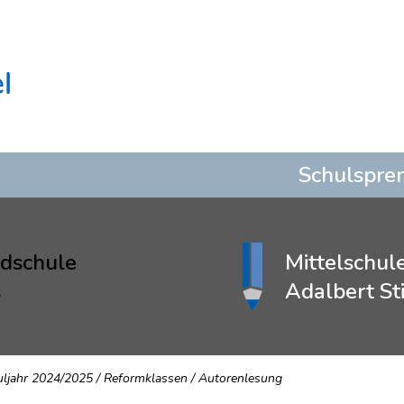
Schulspre
dschule
Mittelschul
s
Adalbert Sti
uljahr 2024/2025
/
Reformklassen
/
Autorenlesung