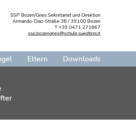
SSP Bozen/Gries Sekretariat und Direktion
Armando-Diaz-Straße 38 / 39100 Bozen
T +39 0471 271867
ssp.bozengries@schule.suedtirol.it
ngel
Eltern
Downloads
e
fter