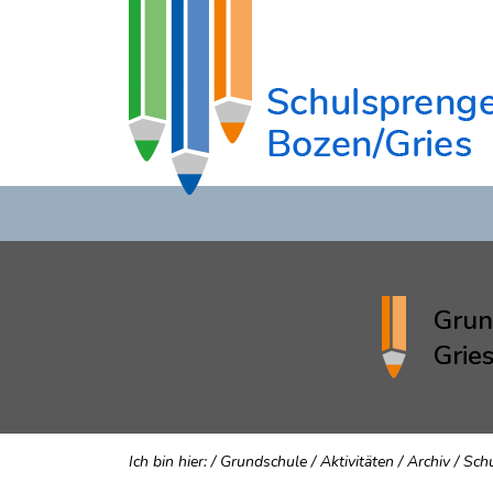
Grun
Grie
Ich bin hier:
/
Grundschule
/
Aktivitäten
/
Archiv
/
Sch