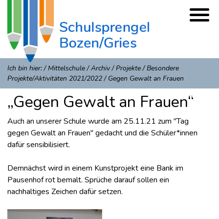
Ich bin hier:
/
Mittelschule
/
Archiv
/
Projekte
/
Besondere
Projekte/Aktivitäten 2021/2022
/
Gegen Gewalt an Frauen
„Gegen Gewalt an Frauen“
Auch an unserer Schule wurde am 25.11.21 zum "Tag
gegen Gewalt an Frauen" gedacht und die Schüler*innen
dafür sensibilisiert.
Demnächst wird in einem Kunstprojekt eine Bank im
Pausenhof rot bemalt. Sprüche darauf sollen ein
nachhaltiges Zeichen dafür setzen.