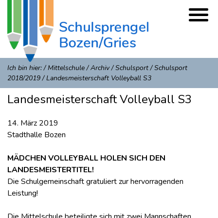
Ich bin hier:
/
Mittelschule
/
Archiv
/
Schulsport
/
Schulsport
2018/2019
/
Landesmeisterschaft Volleyball S3
Landesmeisterschaft Volleyball S3
14. März 2019
Stadthalle Bozen
MÄDCHEN VOLLEYBALL HOLEN SICH DEN
LANDESMEISTERTITEL!
Die Schulgemeinschaft gratuliert zur hervorragenden
Leistung!
Die Mittelschule beteiligte sich mit zwei Mannschaften