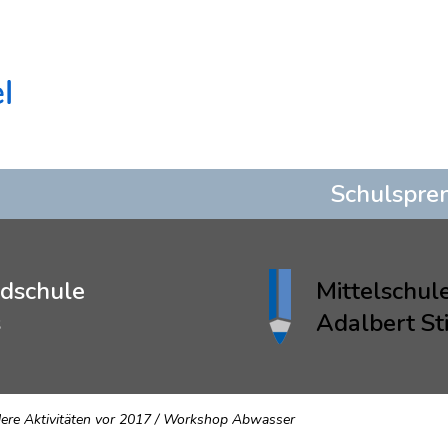
Schulspre
dschule
Mittelschul
s
Adalbert Sti
re Aktivitäten vor 2017
/
Workshop Abwasser