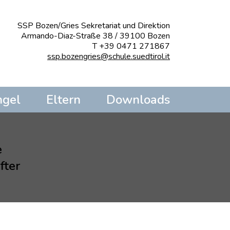
SSP Bozen/Gries Sekretariat und Direktion
Armando-Diaz-Straße 38 / 39100 Bozen
T +39 0471 271867
ssp.bozengries@schule.suedtirol.it
ngel
Eltern
Downloads
e
fter