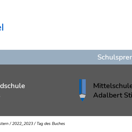
Schulspre
dschule
Mittelschul
s
Adalbert Sti
stern
/
2022_2023
/
Tag des Buches