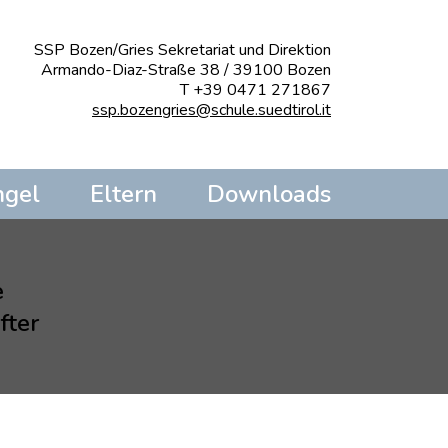
SSP Bozen/Gries Sekretariat und Direktion
Armando-Diaz-Straße 38 / 39100 Bozen
T +39 0471 271867
ssp.bozengries@schule.suedtirol.it
ngel
Eltern
Downloads
e
fter