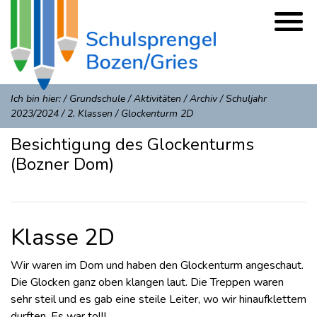
Ich bin hier:
/
Grundschule
/
Aktivitäten
/
Archiv
/
Schuljahr
2023/2024
/
2. Klassen
/
Glockenturm 2D
Besichtigung des Glockenturms
(Bozner Dom)
Klasse 2D
Wir waren im Dom und haben den Glockenturm angeschaut.
Die Glocken ganz oben klangen laut. Die Treppen waren
sehr steil und es gab eine steile Leiter, wo wir hinaufklettern
durften. Es war toll!