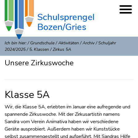
Ich bin hier:
/
Grundschule
/
Aktivitäten
/
Archiv
/
Schuljahr
2024/2025
/
5. Klassen
/
Zirkus 5A
Unsere Zirkuswoche
Klasse 5A
Wir, die Klasse 5A, erlebten im Januar eine aufregende und
spannende Zirkuswoche. Mit der Zirkusartistin namens
Sandra vom Verein Animativa haben wir verschiedene
Geräte ausprobiert. Außerdem haben wir Kunststücke
selbst zusammengestellt und aufgeführt. Mit Sandras Hilfe