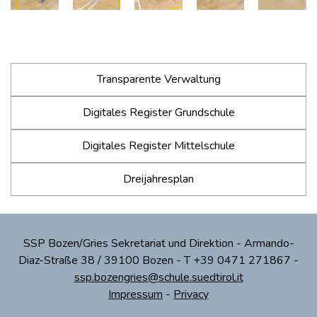
Transparente Verwaltung
Digitales Register Grundschule
Digitales Register Mittelschule
Dreijahresplan
SSP Bozen/Gries Sekretariat und Direktion - Armando-
Diaz-Straße 38 / 39100 Bozen - T +39 0471 271867 -
ssp.bozengries@schule.suedtirol.it
Impressum
-
Privacy