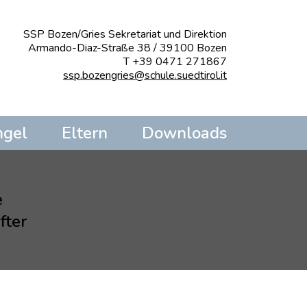
SSP Bozen/Gries Sekretariat und Direktion
Armando-Diaz-Straße 38 / 39100 Bozen
T +39 0471 271867
ssp.bozengries@schule.suedtirol.it
ngel
Eltern
Downloads
e
fter