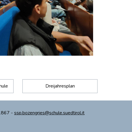
hule
Dreijahresplan
71867 -
ssp.bozengries@schule.suedtirol.it