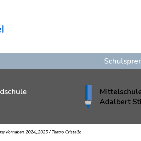
Schulspre
dschule
Mittelschul
s
Adalbert Sti
kte/Vorhaben 2024_2025
/
Teatro Cristallo