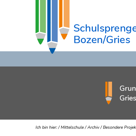
Grun
Grie
Ich bin hier:
/
Mittelschule
/
Archiv
/
Besondere Proje