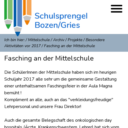
Ich bin hier:
/
Mittelschule
/
Archiv
/
Projekte
/
Besondere
Aktivitäten vor 2017
/
Fasching an der Mittelschule
Fasching an der Mittelschule
Die SchülerInnen der Mittelschule haben sich im heurigen
Schuljahr 2017 alle sehr um die gemeinsame Gestaltung
einer unterhaltsamen Faschingsfeier in der Aula Magna
bemüht !
Kompliment an alle, auch an das "verkleidungsfreudige"
Lehrpersonal und unsere Frau Direktor!
Auch die gesamte Belegschaft des onkologischen day
hospitals (Ärzte, Krankenschwestern, Lehrer) hat sich vom