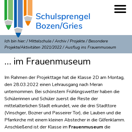
Ich bin hier:
/
Mittelschule
/
Archiv
/
Projekte
/
Besondere
Projekte/Aktivitäten 2021/2022
/
Ausflug ins Frauenmuseum
… im Frauenmuseum
Im Rahmen der Projekttage hat die Klasse 2D am Montag,
den 28.03.2022 einen Lehrausgang nach Meran
unternommen. Bei schönstem Frühlingswetter haben die
Schülerinnen und Schüler zuerst die Reste der
mittelalterlichen Stadt erkundet, wie die drei Stadttore
(Vinschger, Bozner und Passeirer Tor), die Lauben und die
Pfarrkirche mit einem kleinen Abstecher in die Gilfenklamm.
Anschließend ist der Klasse im
Frauenmuseum
die