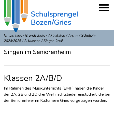
Ich bin hier:
/
Grundschule
/
Aktivitäten
/
Archiv
/
Schuljahr
2024/2025
/
2. Klassen
/
Singen 2A/B
Singen im Seniorenheim
Klassen 2A/B/D
Im Rahmen des Musikunterrichts (EMP) haben die Kinder
der 2A, 2B und 2D drei Weihnachtslieder einstudiert, die bei
der Seniorenfeier im Kulturheim Gries vorgetragen wurden.