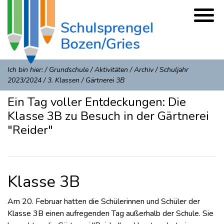
Ich bin hier:
/
Grundschule
/
Aktivitäten
/
Archiv
/
Schuljahr
2023/2024
/
3. Klassen
/
Gärtnerei 3B
Ein Tag voller Entdeckungen: Die
Klasse 3B zu Besuch in der Gärtnerei
"Reider"
Klasse 3B
Am 20. Februar hatten die Schülerinnen und Schüler der
Klasse 3B einen aufregenden Tag außerhalb der Schule. Sie