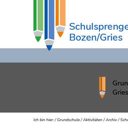
Grun
Grie
Ich bin hier:
/
Grundschule
/
Aktivitäten
/
Archiv
/
Sch