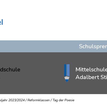
Schulspre
dschule
Mittelschul
s
Adalbert Sti
uljahr 2023/2024
/
Reformklassen
/
Tag der Poesie