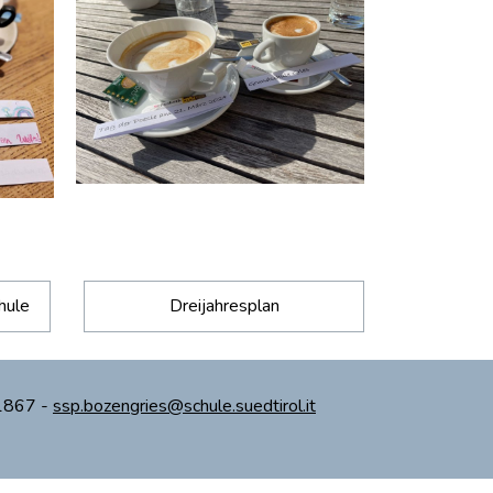
hule
Dreijahresplan
71867 -
ssp.bozengries@schule.suedtirol.it