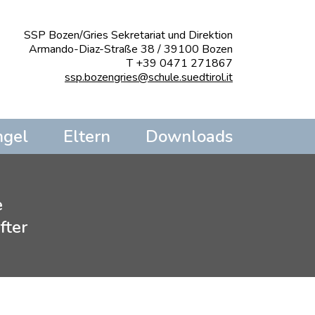
SSP Bozen/Gries Sekretariat und Direktion
Armando-Diaz-Straße 38 / 39100 Bozen
T +39 0471 271867
ssp.bozengries@schule.suedtirol.it
ngel
Eltern
Downloads
e
fter