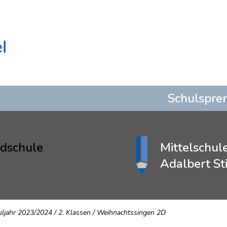
Schulspre
dschule
Mittelschul
s
Adalbert Sti
uljahr 2023/2024
/
2. Klassen
/
Weihnachtssingen 2D