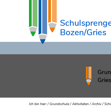
Grun
Grie
Ich bin hier:
/
Grundschule
/
Aktivitäten
/
Archiv
/
Sch