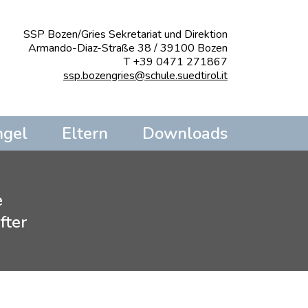
SSP Bozen/Gries Sekretariat und Direktion
Armando-Diaz-Straße 38 / 39100 Bozen
T +39 0471 271867
ssp.bozengries@schule.suedtirol.it
ngel
Eltern
Downloads
e
fter