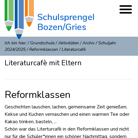
Ich bin hier:
/
Grundschule
/
Aktivitäten
/
Archiv
/
Schuljahr
2024/2025
/
Reformklassen
/
Literaturcafè
Literaturcafè mit Eltern
Reformklassen
Geschichten lauschen, lachen, gemeinsame Zeit genießen,
Kekse und Kuchen vernaschen und einen warmen Tee oder
Kakao trinken, basteln, ...
Schön war das Literturcafè in den Reformklassen und nicht
nur für die Schüler*innen ein schöner Nachmittag, sondern